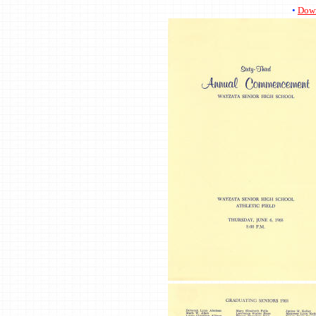
•
Down